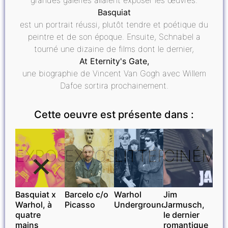
grandes galeries allaient exposer les œuvres.
Basquiat
est un portrait réussi, plutôt tendre et poétique du
peintre et de son époque. Ensuite, Schnabel a
tourné une dizaine de films dont le dernier,
At Eternity's Gate,
une biographie de Vincent Van Gogh avec Willem
Dafoe sortira prochainement.
Cette oeuvre est présente dans :
EXPOSITIONS
EXPOSITIONS
LITTÉRATURE
CINÉMA
Basquiat x
Barcelo c/o
Warhol
Jim
Warhol, à
Picasso
Underground
Jarmusch,
quatre
le dernier
mains
romantique