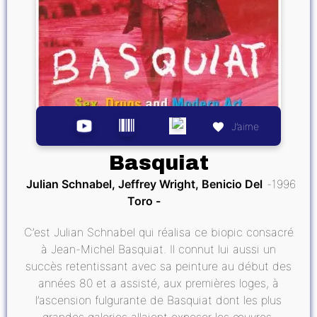
J’aime
Basquiat
Julian Schnabel, Jeffrey Wright, Benicio Del
1996
Toro
C’est Julian Schnabel qui réalisa ce biopic consacré
à Jean-Michel Basquiat. Il connut lui aussi un
succès retentissant avec sa peinture au début des
années 80 et a assisté, aux premières loges, à
l’ascension fulgurante de Basquiat dont les plus