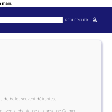
a main.
RECHERCHER
 de ballet souvent délirantes,
ance avec la chanteuse et danseuse Carmen