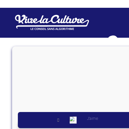
Vive l
QUI SOMMES-N
J’aime
NEWSLETTER