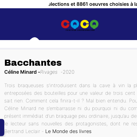
a Culture ! c'est 757 sélections et 8861 oeuvres choisies à l
Bacchantes
Céline Minard
Rivages
2020
Trois braqueuses s’introduisent dans la cave à vin la 
entreposées des bouteilles pour une valeur de trois cent 
sait rien. Comment cela finira-t-il ? Mal bien entendu. Po
Céline Minard ne s’embarrasse ni du pourquoi ni du com
présent immédiat d’un braquage peu ordinaire, jusqu’au dernie
OUS ?
le lecteur sans nouvelles des protagonistes, dont ne res
Bertrand Leclair -
Le Monde des livres