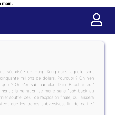
a main.
plus sécurisée de Hong Kong dans laquelle sont
cinquante millions de dollars. Pourquoi ? On n’en
urquoi ? On n’en sait pas plus. Dans Bacchantes “
ment ; la narration se mène sans flash-back au
r souffle, celui de l’explosion finale, qui laissera
tent que les traces subversives, fin de partie.”