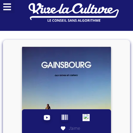
J’aime