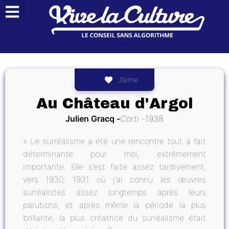
J’aime
Au Château d'Argol
Julien Gracq
Corti
1938
« Le surréalisme a été une rencontre tout à fait
déterminante pour moi, extrêmement
importante. Elle s’est faite assez tardivement,
vers 1930, 1931 où j’ai connu les œuvres
surréalistes assez longtemps après leurs
parutions, et après même la période la plus
brillante, la plus créatrice du surréalisme était