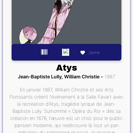
J’aime
Atys
Jean-Baptiste Lully, William Christie
1987
En janvier 1987, William Christie et ses Arts
Florissants créent l'événement à la Salle Favart avec
la recréation d'Atys, tragédie lyrique de Jean-
Baptiste Lully. Surnommé « Opéra du Roi » dès sa
création en 1676, l'œuvre est un choc pour le public
parisien moderne, qui redécouvre là tout un pan
méconnu du patrimoine musical : la musique