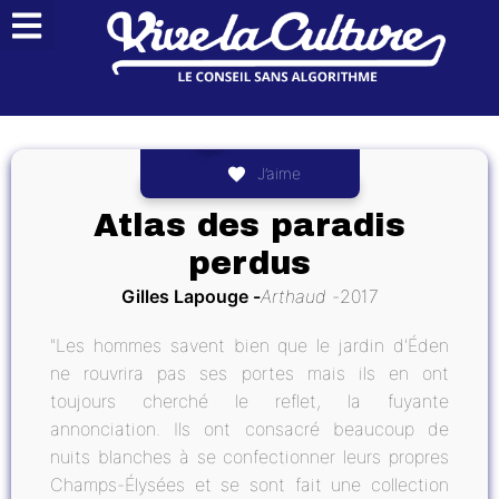
J’aime
Atlas des paradis
perdus
Gilles Lapouge
Arthaud
2017
"Les hommes savent bien que le jardin d'Éden
ne rouvrira pas ses portes mais ils en ont
toujours cherché le reflet, la fuyante
annonciation. Ils ont consacré beaucoup de
nuits blanches à se confectionner leurs propres
Champs-Élysées et se sont fait une collection