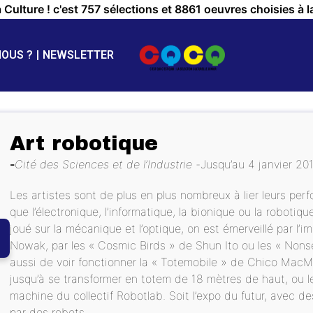
a Culture ! c'est 757 sélections et 8861 oeuvres choisies à l
NOUS ?
NEWSLETTER
Art robotique
Cité des Sciences et de l’Industrie
Jusqu’au 4 janvier 20
Les artistes sont de plus en plus nombreux à lier leurs per
que l’électronique, l’informatique, la bionique ou la robotiqu
joué sur la mécanique et l’optique, on est émerveillé par l’im
Nowak, par les « Cosmic Birds » de Shun Ito ou les « No
aussi de voir fonctionner la « Totemobile » de Chico MacMu
jusqu’à se transformer en totem de 18 mètres de haut, ou l
machine du collectif Robotlab. Soit l’expo du futur, avec d
par des robots...