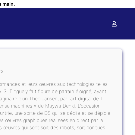
a main.
15
formances et leurs œuvres aux technologies telles
e. Si Tinguely fait figure de parrain éloigné, ayant
aginaire d’un Theo Jansen, par l’art digital de Till
nsense machines » de Maywa Denki. L’occasion
rtrie, une sorte de DS qui se déplie et se déploie
es œuvres graphiques réalisées en direct par la
es œuvres qui sont soit des robots, soit conçues