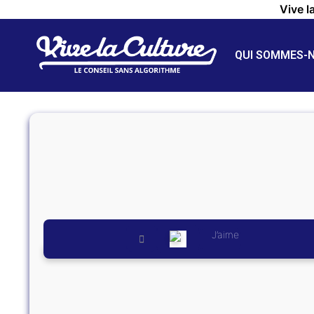
Vive l
QUI SOMMES-
J’aime