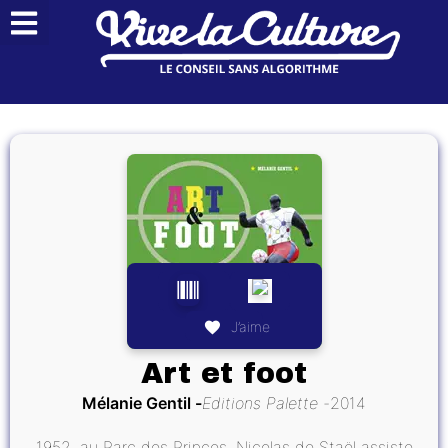
J’aime
Art et foot
Mélanie Gentil
Editions Palette
2014
1952, au Parc des Princes, Nicolas de Staël assiste