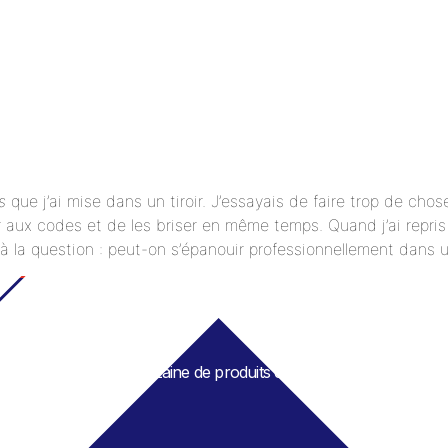
s
que j’ai mise dans un tiroir. J’essayais de faire trop de chos
er aux codes et de les briser en même temps. Quand j’ai repris
à la question : peut-on s’épanouir professionnellement dans u
une sélection d’une douzaine de produits culturels (films, livres,