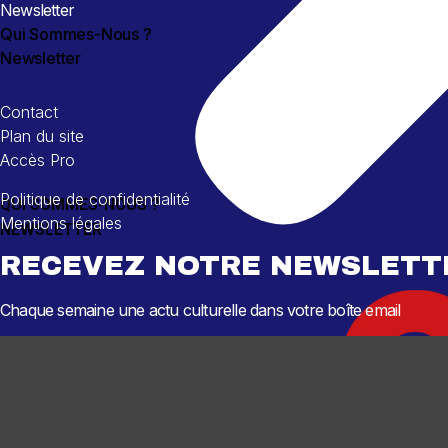
Newsletter
Qui Sommes-Nous ?
Newsletter
Contact
Plan du site
Accès Pro
Politique de confidentialité
QUI SOMMES-NOUS ?
Mentions légales
NEWSLETTER
RECEVEZ NOTRE NEWSLETT
Chaque semaine une actu culturelle dans votre boîte email
QUI SOMMES-NOUS ?