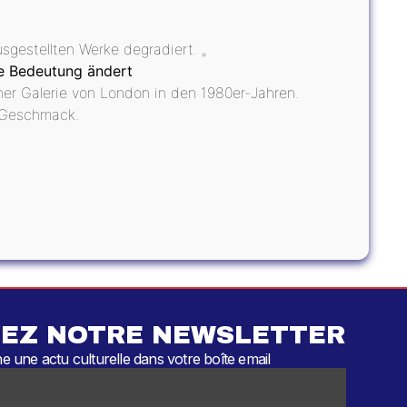
sgestellten Werke degradiert. „
re Bedeutung ändert
einer Galerie von London in den 1980er-Jahren.
s Geschmack.
EZ NOTRE NEWSLETTER
 une actu culturelle dans votre boîte email