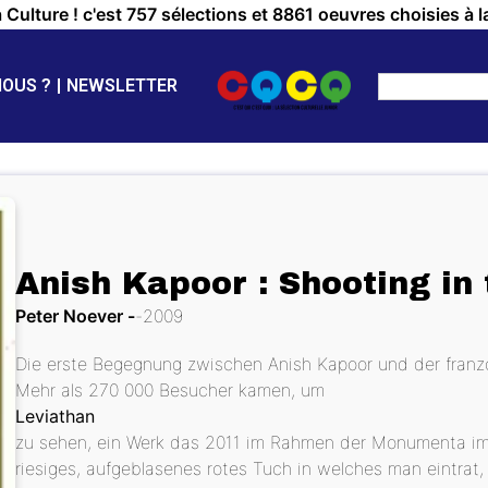
a Culture ! c'est 757 sélections et 8861 oeuvres choisies à l
NOUS ?
NEWSLETTER
Anish Kapoor : Shooting in
Peter Noever
2009
Die erste Begegnung zwischen Anish Kapoor und der französ
Mehr als 270 000 Besucher kamen, um
Leviathan
zu sehen, ein Werk das 2011 im Rahmen der Monumenta im Gr
riesiges, aufgeblasenes rotes Tuch in welches man eintra