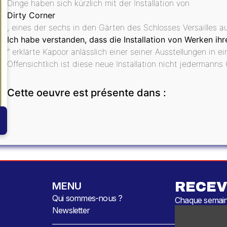
Dinge haben sich kürzlich mit der Installation von
Dirty Corner
, eines der sechs in den Gärten des Schlosses Versailles au
Ich habe verstanden, dass die Installation von Werken ih
“ erklärte Kapoor anlässlich einer seiner Ausstellungen in 
Offensichtlich ist diese neue Installation nicht jedermann
Cette oeuvre est présente dans :
RECEV
MENU
Qui sommes-nous ?
Chaque semaine
Newsletter