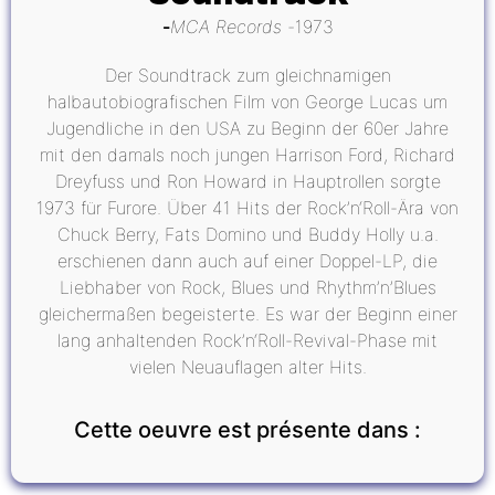
MCA Records
1973
Der Soundtrack zum gleichnamigen
halbautobiografischen Film von George Lucas um
Jugendliche in den USA zu Beginn der 60er Jahre
mit den damals noch jungen Harrison Ford, Richard
Dreyfuss und Ron Howard in Hauptrollen sorgte
1973 für Furore. Über 41 Hits der Rock’n‘Roll-Ära von
Chuck Berry, Fats Domino und Buddy Holly u.a.
erschienen dann auch auf einer Doppel-LP, die
Liebhaber von Rock, Blues und Rhythm’n’Blues
gleichermaßen begeisterte. Es war der Beginn einer
lang anhaltenden Rock’n‘Roll-Revival-Phase mit
vielen Neuauflagen alter Hits.
Cette oeuvre est présente dans :