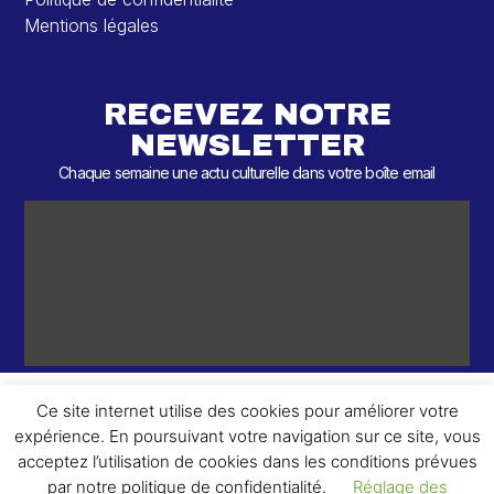
Mentions légales
RECEVEZ NOTRE
NEWSLETTER
Chaque semaine une actu culturelle dans votre boîte email
Ce site internet utilise des cookies pour améliorer votre
expérience. En poursuivant votre navigation sur ce site, vous
ème
© 2026 – 2
Round – Tous droits réservés.
acceptez l’utilisation de cookies dans les conditions prévues
par notre politique de confidentialité.
Réglage des