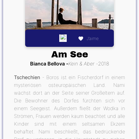
J’aime
Am See
Bianca Bellova
Kein & Aber
2018
Tschechien
- Boros ist ein Fischerdorf in einem
mysteriösen osteuropäischen Land. Nami
wächst dort an der Seite seiner Großeltern auf.
Die Bewohner des Dorfes fürchten sich vor
einem Seegeist. Außerdem fließt der Wodka in
Strömen, Frauen werden kaum beachtet und alle
Kinder sind mit einem seltsamen Ekzem
behaftet. Nami beschließt, das bedrückende