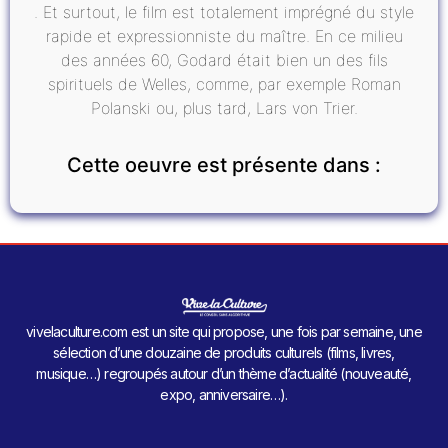
. Et surtout, le film est totalement imprégné du style
rapide et expressionniste du maître. En ce milieu
des années 60, Godard était bien un des fils
spirituels de Welles, comme, par exemple Roman
Polanski ou, plus tard, Lars von Trier.
Cette oeuvre est présente dans :
vivelaculture.com est un site qui propose, une fois par semaine, une
sélection d’une douzaine de produits culturels (films, livres,
musique…) regroupés autour d’un thème d’actualité (nouveauté,
expo, anniversaire…).