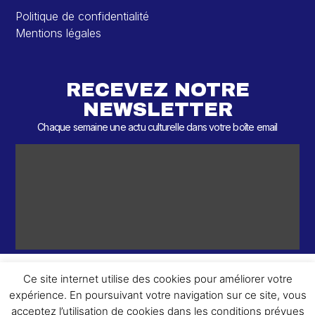
Politique de confidentialité
Mentions légales
RECEVEZ NOTRE
NEWSLETTER
Chaque semaine une actu culturelle dans votre boîte email
Ce site internet utilise des cookies pour améliorer votre
expérience. En poursuivant votre navigation sur ce site, vous
ème
© 2026 – 2
Round – Tous droits réservés.
acceptez l’utilisation de cookies dans les conditions prévues