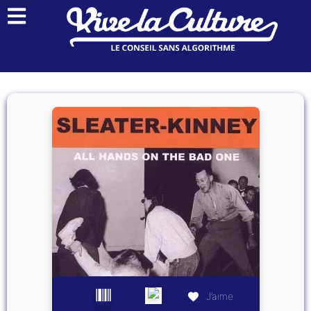
J’aime