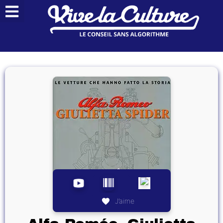
J’aime