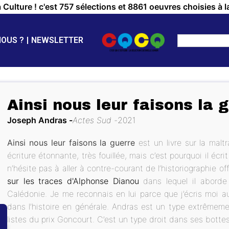
a Culture ! c'est 757 sélections et 8861 oeuvres choisies à l
NOUS ?
NEWSLETTER
Ainsi nous leur faisons la 
Joseph Andras
Actes Sud
2021
Ainsi nous leur faisons la guerre
est un livre sur la mal
écriture étonnante, très fouillée, mais c’est pourquoi il écrit
n’hésite pas à aller à contre-courant de l’historiographie 
sur les traces d'Alphonse Dianou
dans lequel il aborde
Calédonie. Je me reconnais en lui parce que j’écris moi aus
dans l’histoire en générale. Andras est un type extrêmement
listes du prix Goncourt. C’est un type droit dans ses botte