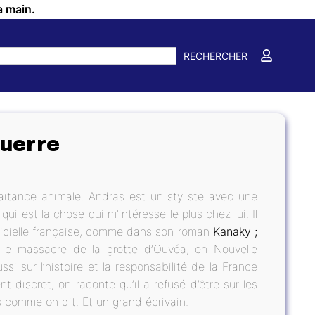
a main.
RECHERCHER
guerre
traitance animale. Andras est un styliste avec une
 qui est la chose qui m’intéresse le plus chez lui. Il
officielle française, comme dans son roman
Kanaky ;
 le massacre de la grotte d’Ouvéa, en Nouvelle
si sur l’histoire et la responsabilité de la France
 discret, on raconte qu’il a refusé d’être sur les
s comme on dit. Et un grand écrivain.