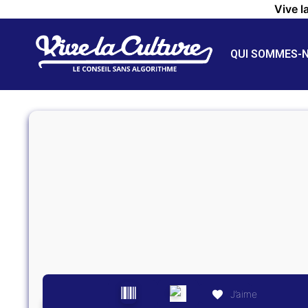
Vive l
QUI SOMMES-
J’aime