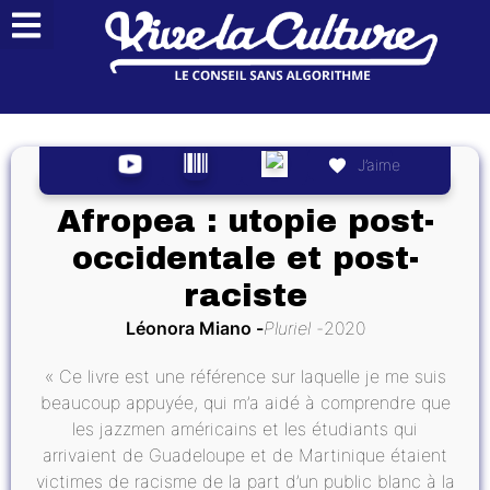
J’aime
Afropea : utopie post-
occidentale et post-
raciste
Léonora Miano
Pluriel
2020
« Ce livre est une référence sur laquelle je me suis
beaucoup appuyée, qui m’a aidé à comprendre que
les jazzmen américains et les étudiants qui
arrivaient de Guadeloupe et de Martinique étaient
victimes de racisme de la part d’un public blanc à la