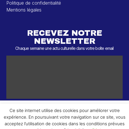
Politique de confidentialité
Mentions légales
RECEVEZ NOTRE
NEWSLETTER
Chaque semaine une actu culturelle dans votre boîte email
Ce site internet utilise des cookies pour améliorer votre
expérience. En poursuivant votre navigation sur ce site, vous
ème
© 2026 – 2
Round – Tous droits réservés.
acceptez l’utilisation de cookies dans les conditions prévues