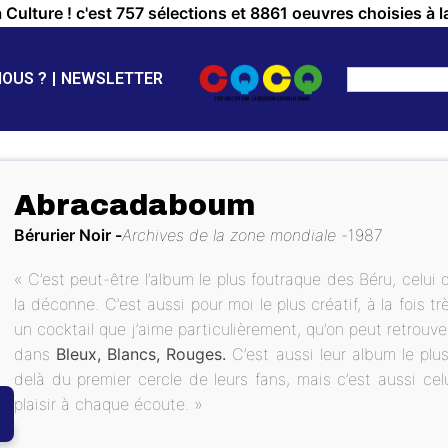
a Culture ! c'est 757 sélections et 8861 oeuvres choisies à l
NOUS ?
NEWSLETTER
Abracadaboum
Bérurier Noir
Archives de la zone mondiale
1987
« C’est peut-être l’album le plus foutraque des Béru, celui 
la déconne. C’est aussi pour moi le plus créatif, à la fois t
un cocktail que j’aime particulièrement, qu’on peut retrouve
dans
Bleux, Blancs, Rouges.
C’est aussi leur album le plus
delà du premier cercle de leurs fans, mais c’est aussi cel
plaisir à chaque écoute. »