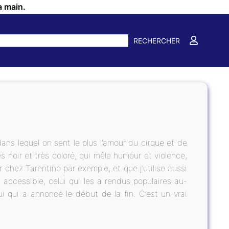
a main.
RECHERCHER
dans lequel on sent le plus l’amour du cirque et de
rès noir et très coloré, qui mêle humour et violence,
r chez Tarentino par exemple, et que j’utilise aussi
 accessible, celui qui les a rendus populaires au-
ui qui a annoncé le début de la fin. C’est un vrai