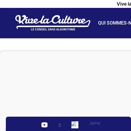
Vive l
QUI SOMMES-
J’aime