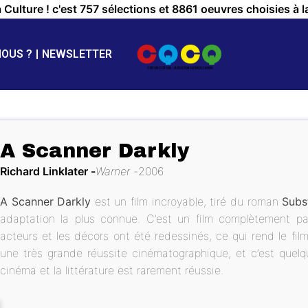
a Culture ! c'est 757 sélections et 8861 oeuvres choisies à l
NOUS ?
NEWSLETTER
A Scanner Darkly
Richard Linklater
Warner
2006
A Scanner Darkly
est un film incroyable, tiré du roman
Subs
adaptation la plus connue. C’est un film complètement par
acteurs et les décors ont été redessinés, ce qui rend le fil
une très grande réussite cinématographique, et c’est quelq
cinéma et la littérature est rarement réussie.