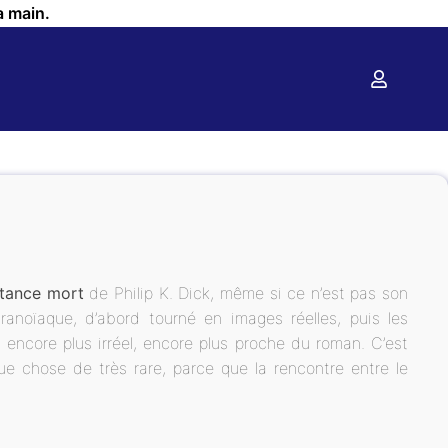
a main.
tance mort
de Philip K. Dick, même si ce n’est pas son
anoïaque, d’abord tourné en images réelles, puis les
m encore plus irréel, encore plus proche du roman. C’est
ue chose de très rare, parce que la rencontre entre le