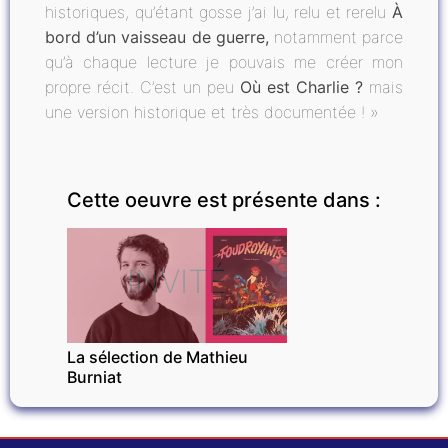
historiques, qu’étant gosse j’ai lu, relu et rerelu
À
bord d’un vaisseau de guerre,
notamment parce
qu’à chaque lecture je pouvais me créer mon
propre récit. C’est un peu
Où est Charlie ?
mais
une version historique et très documentée ! »
Cette oeuvre est présente dans :
INVITÉ
La sélection de Mathieu
Burniat