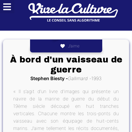
J’aime
À bord d'un vaisseau de
guerre
Stephen Biesty
Gallimard
1993
« Il s’agit d’un livre d’images qui présente un
navire de la marine de guerre du début du
19ème siècle découpé en huit tranches
verticales. Chacune montre les trois-ponts du
vaisseau avec son équipage de huit-cents
marins. J’aime tellement les récits documentés,