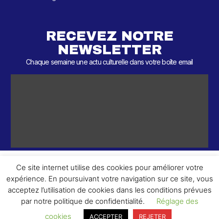
RECEVEZ NOTRE
NEWSLETTER
Chaque semaine une actu culturelle dans votre boîte email
Ce site internet utilise des cookies pour améliorer votre
expérience. En poursuivant votre navigation sur ce site, vous
ème
© 2026 – 2
Round – Tous droits réservés.
acceptez l’utilisation de cookies dans les conditions prévues
par notre politique de confidentialité.
Réglage des
cookies
ACCEPTER
REJETER