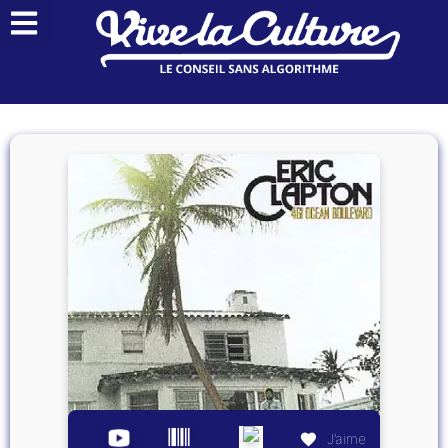
J’aime