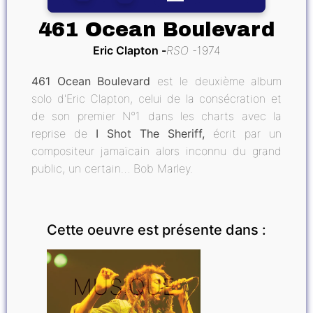
461 Ocean Boulevard
Eric Clapton
RSO
1974
461 Ocean Boulevard
est le deuxième album
solo d'Eric Clapton, celui de la consécration et
de son premier N°1 dans les charts avec la
reprise de
I Shot The Sheriff,
écrit par un
compositeur jamaïcain alors inconnu du grand
public, un certain… Bob Marley.
Cette oeuvre est présente dans :
MUSIQUE